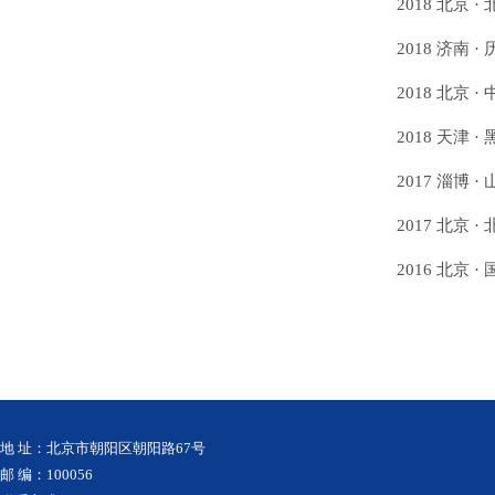
2018 北京 
2018 济南 
2018 北京
2018 天津 
2017 淄博
2017 北京
2016 北京 
地 址：北京市朝阳区朝阳路67号
邮 编：100056