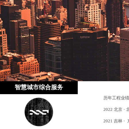
智慧城市综合服务
历年工程业
2022
北京 
2021
吉林 ·